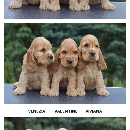
a
w
i
g
a
VENEZIA VALENTINE VIVIANA
c