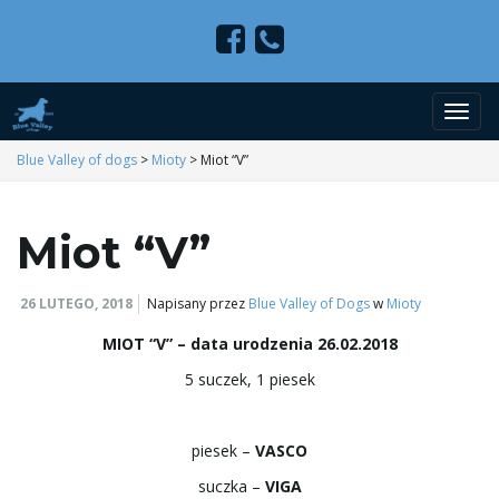
P
Blue Valley of dogs
>
Mioty
>
Miot “V”
Miot “V”
r
26 LUTEGO, 2018
Napisany przez
Blue Valley of Dogs
w
Mioty
z
MIOT “V” – data urodzenia 26.02.2018
5 suczek, 1 piesek
e
piesek –
VASCO
suczka –
VIGA