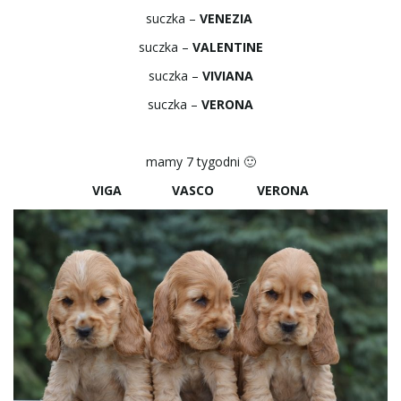
suczka –
VENEZIA
ł
suczka –
VALENTINE
suczka –
VIVIANA
ą
suczka –
VERONA
mamy 7 tygodni 🙂
c
VIGA VASCO VERONA
z
n