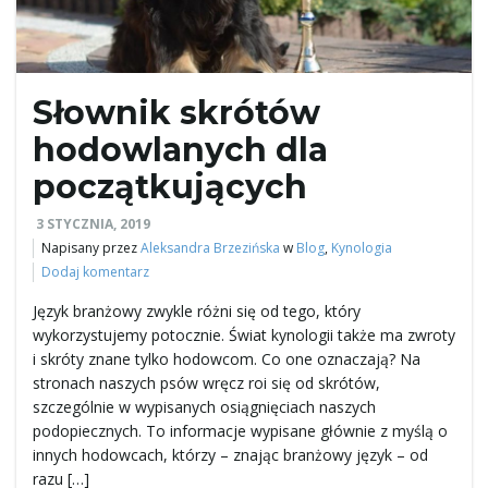
ł
Słownik skrótów
ą
hodowlanych dla
początkujących
c
3 STYCZNIA, 2019
Napisany przez
Aleksandra Brzezińska
w
Blog
,
Kynologia
Dodaj komentarz
z
Język branżowy zwykle różni się od tego, który
wykorzystujemy potocznie. Świat kynologii także ma zwroty
i skróty znane tylko hodowcom. Co one oznaczają? Na
stronach naszych psów wręcz roi się od skrótów,
n
szczególnie w wypisanych osiągnięciach naszych
podopiecznych. To informacje wypisane głównie z myślą o
innych hodowcach, którzy – znając branżowy język – od
razu […]