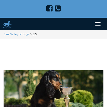
P
Blue Valley of dogs
>
BIS
r
z
e