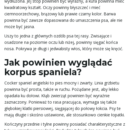
wydłużona. Jej stop powinien być wyraźny, a kufa powinna mieć
kwadratowy kształt. Oczy powinny błyszczeć i mieć
ciemnoorzechowy, brązowy lub prawie czarny kolor. Barwa
j
powinna być zawsze dopasowana do umaszczenia psa, ale nie
może być jasna.
Uszy to jedna z głównych ozdób psa tej rasy. Zwisające i
osadzone na poziomie oczu lub niżej, powinny sięgać końca
ę
nosa. Pokrywa je długi i jedwabisty włos, który może się kręcić.
Jak powinien wyglądać
korpus spaniela?
Cocker spaniel angielski to pies mocny i zwarty. Linia grzbietu
powinna być prosta, także w ruchu. Pożądane jest, aby lekko
opadała ku dołowi. Kłąb zwierząt powinien być wyraźnie
zaznaczony. Ponieważ to rasa pracująca, wymaga się także
głębokiej klatki piersiowej, sięgającej do połowy łokcia. Psy te
mają długie i skośno ustawione, ale stosunkowo cienkie łopatki.
Kończyny przednie i tylne powinny posiadać charakterystyczne z