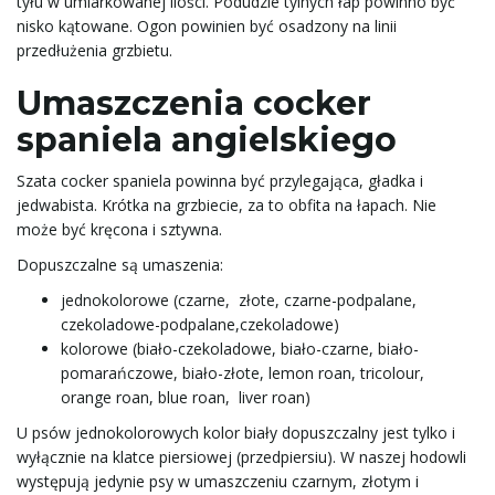
tyłu w umiarkowanej ilości. Podudzie tylnych łap powinno być
nisko kątowane. Ogon powinien być osadzony na linii
przedłużenia grzbietu.
Umaszczenia cocker
spaniela angielskiego
Szata cocker spaniela powinna być przylegająca, gładka i
jedwabista. Krótka na grzbiecie, za to obfita na łapach. Nie
może być kręcona i sztywna.
Dopuszczalne są umaszenia:
jednokolorowe (czarne, złote, czarne-podpalane,
czekoladowe-podpalane,czekoladowe)
kolorowe (biało-czekoladowe, biało-czarne, biało-
pomarańczowe, biało-złote, lemon roan, tricolour,
orange roan, blue roan, liver roan)
U psów jednokolorowych kolor biały dopuszczalny jest tylko i
wyłącznie na klatce piersiowej (przedpiersiu). W naszej hodowli
występują jedynie psy w umaszczeniu czarnym, złotym i