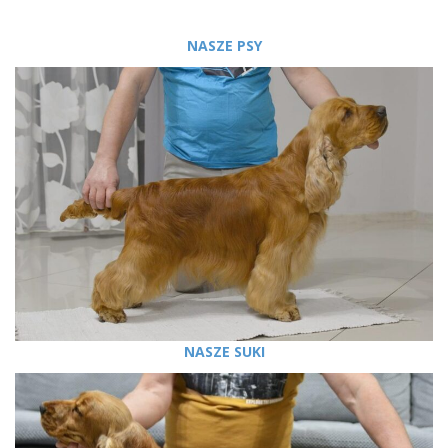
ł
NASZE PSY
ą
c
z
NASZE SUKI
n