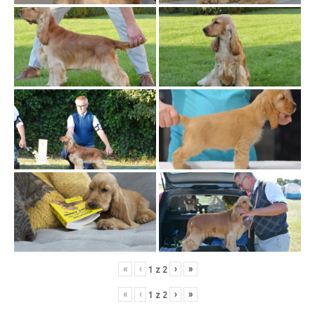
«
‹
›
»
1
z
2
«
‹
›
»
1
z
2