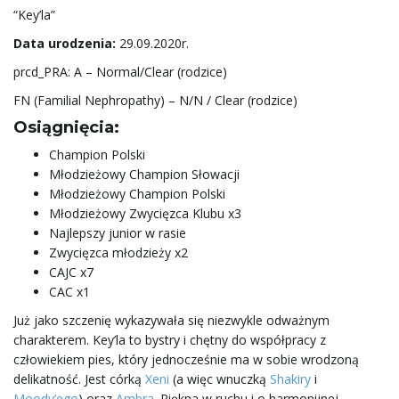
“Key’la”
Data urodzenia:
29.09.2020r.
prcd_PRA: A – Normal/Clear (rodzice)
FN (Familial Nephropathy) – N/N / Clear (rodzice)
Osiągnięcia:
Champion Polski
Młodzieżowy Champion Słowacji
Młodzieżowy Champion Polski
Młodzieżowy Zwycięzca Klubu x3
Najlepszy junior w rasie
Zwycięzca młodzieży x2
CAJC x7
CAC x1
Już jako szczenię wykazywała się niezwykle odważnym
charakterem. Key’la to bystry i chętny do współpracy z
człowiekiem pies, który jednocześnie ma w sobie wrodzoną
delikatność. Jest córką
Xeni
(a więc wnuczką
Shakiry
i
Moody’ego
) oraz
Ambra
. Piękna w ruchu i o harmonijnej