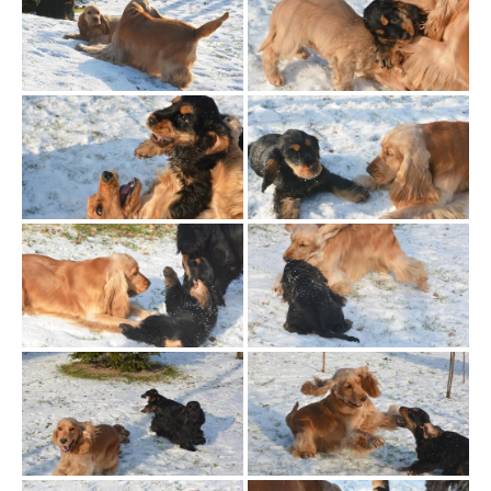
a
w
i
g
a
c