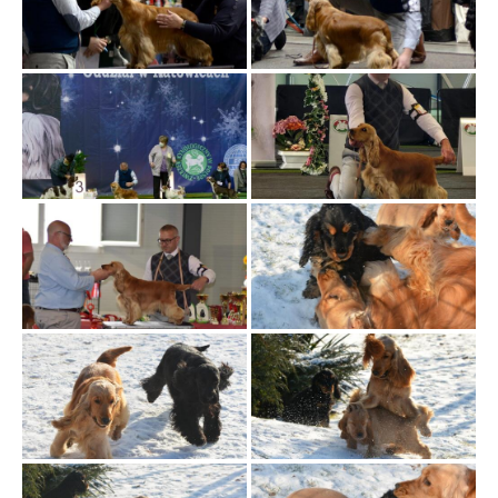
ł
ą
c
z
n