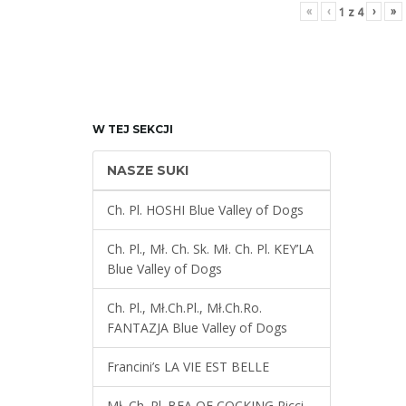
«
‹
›
»
1
z
4
W TEJ SEKCJI
NASZE SUKI
Ch. Pl. HOSHI Blue Valley of Dogs
Ch. Pl., Mł. Ch. Sk. Mł. Ch. Pl. KEY’LA
Blue Valley of Dogs
Ch. Pl., Mł.Ch.Pl., Mł.Ch.Ro.
FANTAZJA Blue Valley of Dogs
Francini’s LA VIE EST BELLE
Mł. Ch. Pl. BEA OF COCKING Ricci