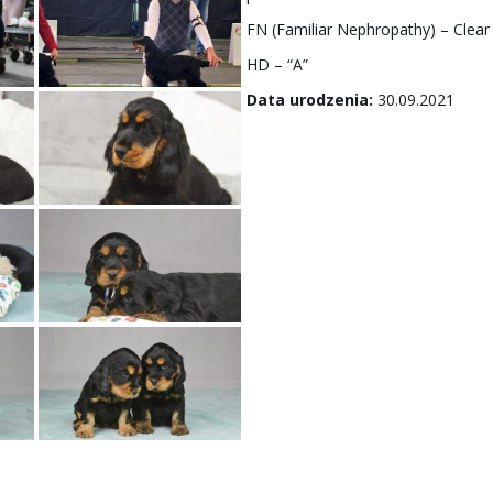
FN (Familiar Nephropathy) – Clear
HD – “A”
Data urodzenia:
30.09.2021