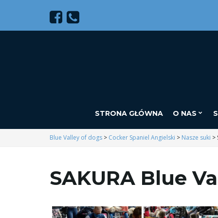
STRONA GŁÓWNA
O NAS
S
Blue Valley of dogs
>
Cocker Spaniel Angielski
>
Nasze suki
>
SAKURA Blue Val