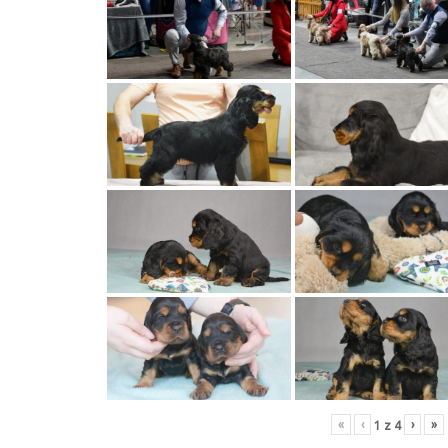
«
‹
›
»
1
z
4