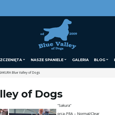
ZCZENIĘTA
NASZE SPANIELE
GALERIA
BLOG
SAKURA Blue Valley of Dogs
ley of Dogs
“Sakura”
prca-PRA – Normal/Clear