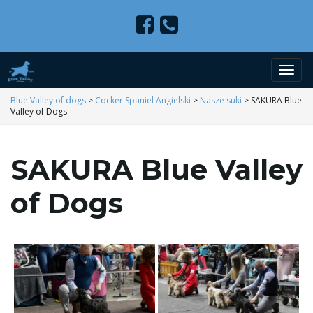
P
Blue Valley of dogs
>
Cocker Spaniel Angielski
>
Nasze suki
>
SAKURA Blue
Valley of Dogs
r
SAKURA Blue Valley
of Dogs
z
e