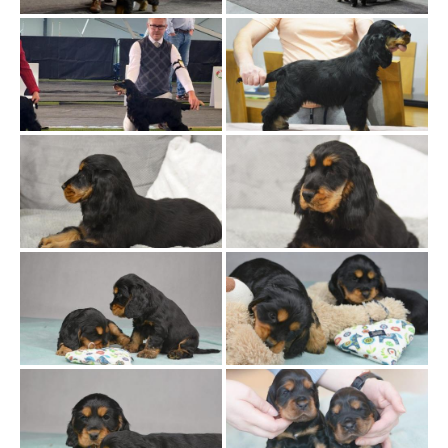
ł
ą
c
z
n