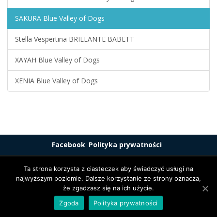
SAKURA Blue Valley of Dogs
Stella Vespertina BRILLANTE BABETT
XAYAH Blue Valley of Dogs
XENIA Blue Valley of Dogs
Facebook
Polityka prywatności
© 2018 bluevalley.com.pl . Wszelkie prawa zastrzeżone.
Ta strona korzysta z ciasteczek aby świadczyć usługi na
Wykonanie:
Grzybek Jakub
najwyższym poziomie. Dalsze korzystanie ze strony oznacza,
Strona wspierana motywem
Motyw Franz Josef
i Wordpress.
że zgadzasz się na ich użycie.
Zgoda
Polityka prywatności