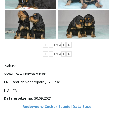
a
w
i
«
‹
›
»
1
z
4
«
‹
›
»
1
z
4
“Sakura”
g
prca-PRA – Normal/Clear
FN (Familiar Nephropathy) – Clear
a
HD – “A”
Data urodzenia:
30.09.2021
Rodowód w Cocker Spaniel Data Base
c