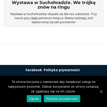
a
Wystawa w Suchohradzie. We trójkę
znów na ringu
Wystawa w Suchohradzie okazała się dla nas sukcesem. Trzy
nasze psy zajęły pierwsze miejsca. Mamy nadzieję, żed
w
wybierzemy się tam ponownie!
i
g
Facebook
Polityka prywatności
© 2018 bluevalley.com.pl . Wszelkie prawa zastrzeżone.
Ta strona korzysta z ciasteczek aby świadczyć usługi na
a
Wykonanie:
Grzybek Jakub
najwyższym poziomie. Dalsze korzystanie ze strony oznacza,
Strona wspierana motywem
Motyw Franz Josef
i Wordpress.
że zgadzasz się na ich użycie.
Zgoda
Polityka prywatności
c