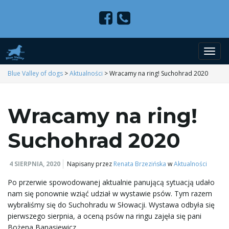
P
Blue Valley of dogs
>
Aktualności
>
Wracamy na ring! Suchohrad 2020
Wracamy na ring!
r
Suchohrad 2020
z
4 SIERPNIA, 2020
Napisany przez
Renata Brzezińska
w
Aktualności
Po przerwie spowodowanej aktualnie panującą sytuacją udało
nam się ponownie wziąć udział w wystawie psów. Tym razem
e
wybraliśmy się do Suchohradu w Słowacji. Wystawa odbyła się
pierwszego sierpnia, a oceną psów na ringu zajęła się pani
Bożena Banasiewicz.