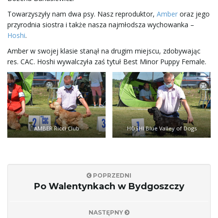
ł
Towarzyszyły nam dwa psy. Nasz reproduktor,
Amber
oraz jego
przyrodnia siostra i także nasza najmłodsza wychowanka –
Hoshi
.
Amber w swojej klasie stanął na drugim miejscu, zdobywając
ą
res. CAC. Hoshi wywalczyła zaś tytuł Best Minor Puppy Female.
c
AMBER Ricci Club
HOSHI Blue Valley of Dogs
z
POPRZEDNI
n
Po Walentynkach w Bydgoszczy
NASTĘPNY