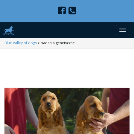
P
Blue Valley of dogs
>
badania genetyczne
r
z
e