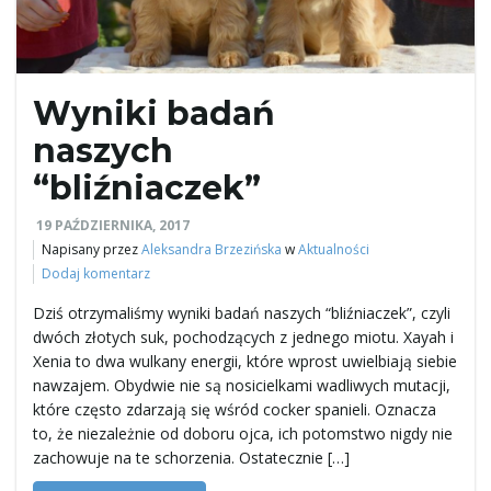
ł
Wyniki badań
ą
naszych
“bliźniaczek”
c
19 PAŹDZIERNIKA, 2017
Napisany przez
Aleksandra Brzezińska
w
Aktualności
Dodaj komentarz
z
Dziś otrzymaliśmy wyniki badań naszych “bliźniaczek”, czyli
dwóch złotych suk, pochodzących z jednego miotu. Xayah i
Xenia to dwa wulkany energii, które wprost uwielbiają siebie
nawzajem. Obydwie nie są nosicielkami wadliwych mutacji,
n
które często zdarzają się wśród cocker spanieli. Oznacza
to, że niezależnie od doboru ojca, ich potomstwo nigdy nie
zachowuje na te schorzenia. Ostatecznie […]