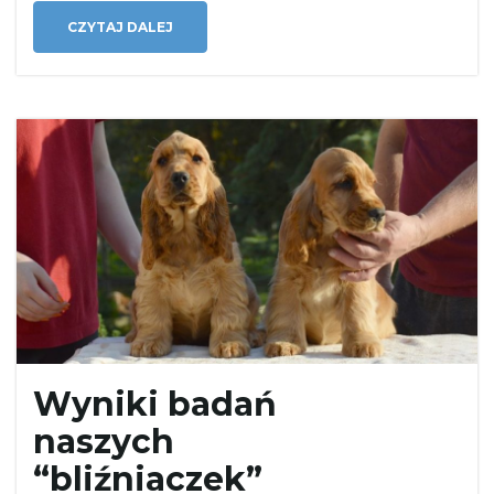
a
CZYTAJ DALEJ
w
i
g
a
Wyniki badań
naszych
“bliźniaczek”
c