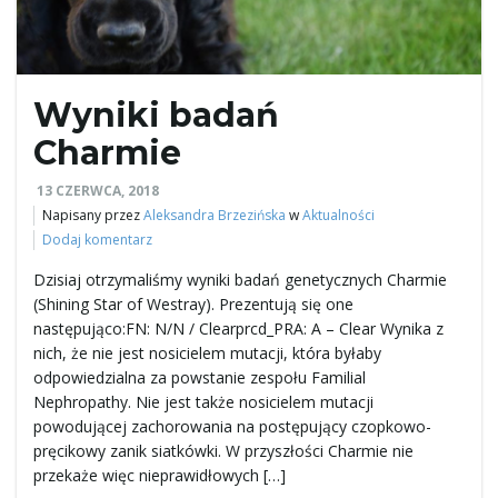
ł
Wyniki badań
ą
Charmie
13 CZERWCA, 2018
Napisany przez
Aleksandra Brzezińska
w
Aktualności
c
Dodaj komentarz
Dzisiaj otrzymaliśmy wyniki badań genetycznych Charmie
(Shining Star of Westray). Prezentują się one
z
następująco:FN: N/N / Clearprcd_PRA: A – Clear Wynika z
nich, że nie jest nosicielem mutacji, która byłaby
odpowiedzialna za powstanie zespołu Familial
Nephropathy. Nie jest także nosicielem mutacji
n
powodującej zachorowania na postępujący czopkowo-
pręcikowy zanik siatkówki. W przyszłości Charmie nie
przekaże więc nieprawidłowych […]