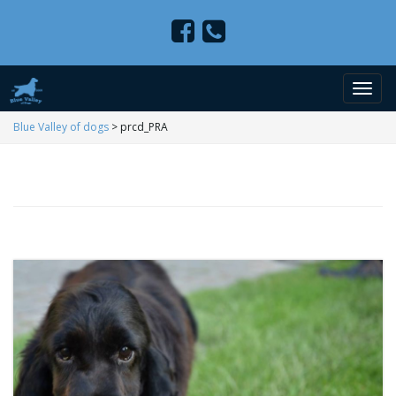
P
Blue Valley of dogs
>
prcd_PRA
r
z
e