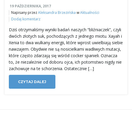
19 PAŹDZIERNIKA, 2017
Napisany przez
Aleksandra Brzezińska
w
Aktualności
Dodaj komentarz
j
Dziś otrzymaliśmy wyniki badań naszych “bliźniaczek”, czyli
dwóch złotych suk, pochodzących z jednego miotu. Xayah i
Xenia to dwa wulkany energii, które wprost uwielbiają siebie
ę
nawzajem. Obydwie nie są nosicielkami wadliwych mutacji,
które często zdarzają się wśród cocker spanieli. Oznacza
to, że niezależnie od doboru ojca, ich potomstwo nigdy nie
zachowuje na te schorzenia. Ostatecznie […]
CZYTAJ DALEJ