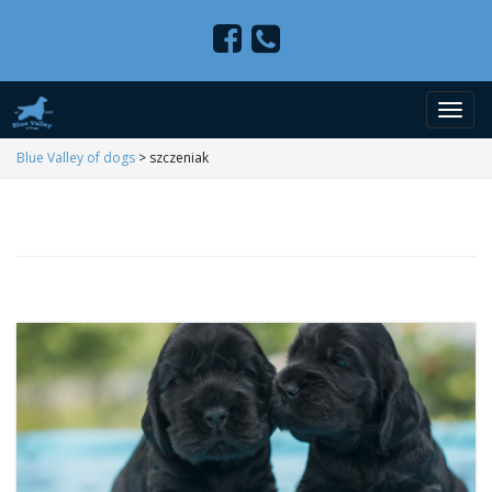
P
Blue Valley of dogs
>
szczeniak
r
z
e