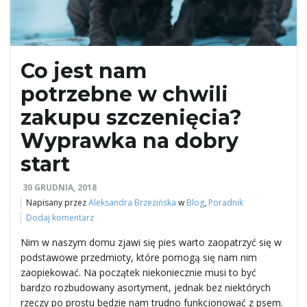
ł
Co jest nam
ą
potrzebne w chwili
zakupu szczenięcia?
c
Wyprawka na dobry
start
30 GRUDNIA, 2018
z
Napisany przez
Aleksandra Brzezińska
w
Blog
,
Poradnik
Dodaj komentarz
Nim w naszym domu zjawi się pies warto zaopatrzyć się w
n
podstawowe przedmioty, które pomogą się nam nim
zaopiekować. Na początek niekoniecznie musi to być
bardzo rozbudowany asortyment, jednak bez niektórych
rzeczy po prostu będzie nam trudno funkcjonować z psem.