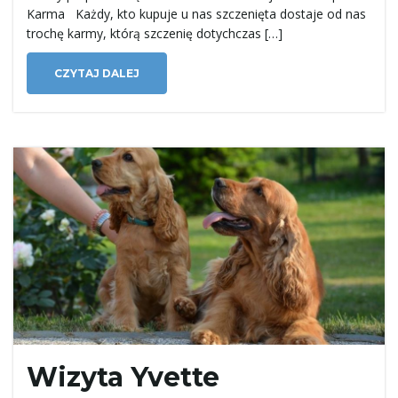
a
Karma Każdy, kto kupuje u nas szczenięta dostaje od nas
trochę karmy, którą szczenię dotychczas […]
CZYTAJ DALEJ
w
i
g
a
Wizyta Yvette
c