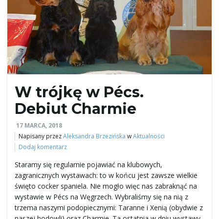
W trójkę w Pécs.
Debiut Charmie
17 MARCA, 2018
Napisany przez
Aleksandra Brzezińska
w
Aktualności
Dodaj komentarz
Staramy się regularnie pojawiać na klubowych,
zagranicznych wystawach: to w końcu jest zawsze wielkie
święto cocker spaniela. Nie mogło więc nas zabraknąć na
wystawie w Pécs na Węgrzech. Wybraliśmy się na nią z
trzema naszymi podopiecznymi: Taranne i Xenią (obydwie z
naszej hodowli) oraz Charmie. Ta ostatnia w dniu wystawy